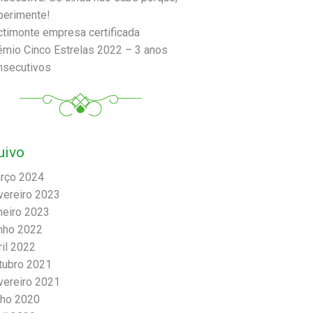
perimente!
ctimonte empresa certificada
émio Cinco Estrelas 2022 – 3 anos
nsecutivos
uivo
rço 2024
vereiro 2023
neiro 2023
nho 2022
ril 2022
tubro 2021
vereiro 2021
lho 2020