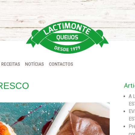
RECEITAS
NOTÍCIAS
CONTACTOS
FRESCO
Art
A 
ES
EV
ES
Pr
co