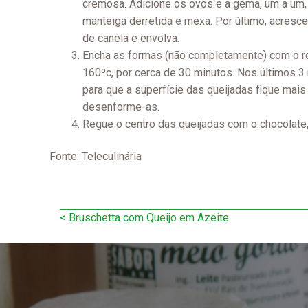
cremosa. Adicione os ovos e a gema, um a um, 
manteiga derretida e mexa. Por último, acrescen
de canela e envolva.
Encha as formas (não completamente) com o rec
160ºc, por cerca de 30 minutos. Nos últimos 3
para que a superfície das queijadas fique mais 
desenforme-as.
Regue o centro das queijadas com o chocolate,
Fonte: Teleculinária
Navegação
<
Bruschetta com Queijo em Azeite
de
artigos