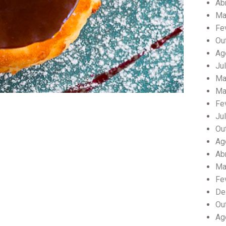
Ab
Ma
Fe
Ou
Ag
Ju
Ma
Ma
Fe
Ju
Ou
Ag
Ab
Ma
Fe
De
Ou
Ag