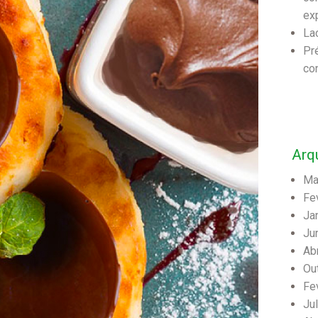
ex
La
Pr
co
Arq
Ma
Fe
Ja
Ju
Ab
Ou
Fe
Ju