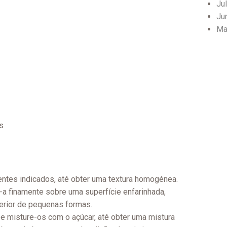
Ju
Ju
Ma
s
entes indicados, até obter uma textura homogénea.
a finamente sobre uma superfície enfarinhada,
nterior de pequenas formas.
 e misture-os com o açúcar, até obter uma mistura