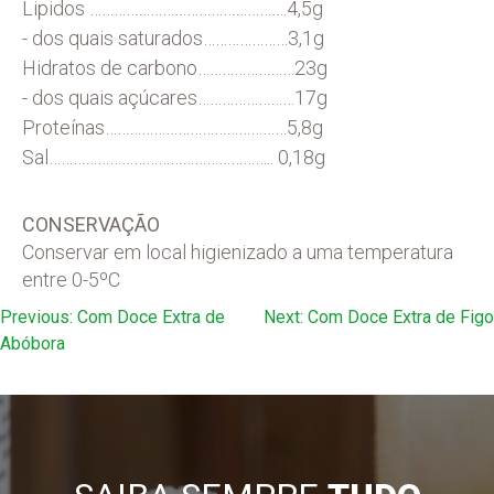
Lipidos ………………………………………….4,5g
- dos quais saturados…………………3,1g
Hidratos de carbono……………………23g
- dos quais açúcares……………………17g
Proteínas………………………………………5,8g
Sal……………………………………………….. 0,18g
CONSERVAÇÃO
Conservar em local higienizado a uma temperatura
entre 0-5ºC
Navegação
Previous:
Com Doce Extra de
Next:
Com Doce Extra de Figo
Abóbora
de
artigos