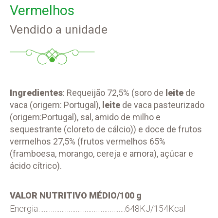
Vermelhos
Vendido a unidade
Ingredientes
: Requeijão
72,5% (s
oro de
leite
de
vaca (origem: Portugal),
leite
de vaca pasteurizado
(origem:Portugal), sal, amido de milho e
sequestrante (cloreto de cálcio)) e d
oce de frutos
vermelhos 27,5% (f
rutos vermelhos 65%
(framboesa, morango, cereja e amora), açúcar e
ácido cítrico).
VALOR NUTRITIVO MÉDIO/100 g
Energia………………………………………….648KJ/154Kcal