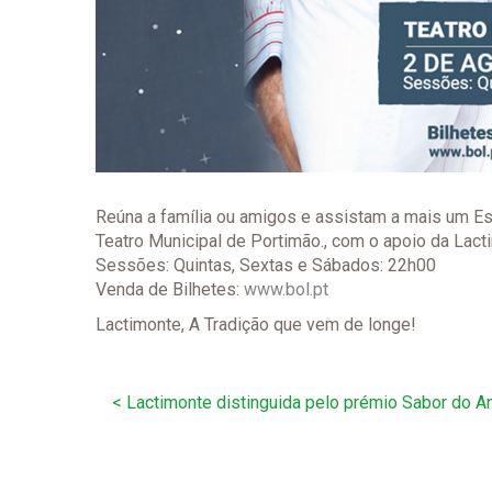
Reúna a família ou amigos e assistam a mais um E
Teatro Municipal de Portimão., com o apoio da Lact
Sessões: Quintas, Sextas e Sábados: 22h00
Venda de Bilhetes:
www.bol.pt
Lactimonte, A Tradição que vem de longe!
Navegação
<
Lactimonte distinguida pelo prémio Sabor do 
de
artigos